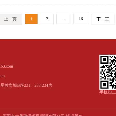
1
2
...
16
上一页
下一页
63.com
com
教育城B座231、233-234房
手机扫二