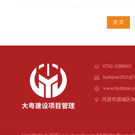
首 页
0762-3398603

hydayue2021@1

www.hydayue.

河源市源城区创星
